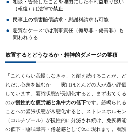
相談・告発したことを理由にした不利益取り扱い
（報復）は法律で禁止
民事上の損害賠償請求・慰謝料請求も可能
悪質なケースでは刑事責任（侮辱罪・傷害罪）も
問われうる
放置するとどうなるか・精神的ダメージの蓄積
「これくらい我慢しなきゃ」と耐え続けることが、ど
れだけ心身を蝕むか——実はほとんどの人が過小評価
しています。萎縮状態が長期化すると、まず出てくる
のが
慢性的な疲労感と集中力の低下
です。怒鳴られる
ことへの緊張状態が常態化すると、ストレスホルモン
（コルチゾール）が慢性的に分泌され続け、免疫機能
の低下・睡眠障害・倦怠感として体に現れます。看護