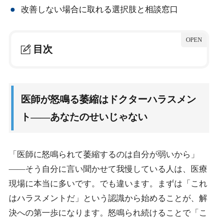
改善しない場合に取れる選択肢と相談窓口
目次
1.
医師が怒鳴る萎縮はドクターハラスメント——あ
なたのせいじゃない
医師が怒鳴る萎縮はドクターハラスメン
1-1.
ドクターハラスメントとは何か・定義
ト——あなたのせいじゃない
1-2.
医師が怒鳴る構造的な背景と心理
1-3.
萎縮が繰り返される学習性無力感の罠
「医師に怒鳴られて萎縮するのは自分が弱いから」
1-4.
医療現場でのパワハラ実態データ
——そう自分に言い聞かせて我慢している人は、医療
1-5.
放置するとどうなるか・精神的ダメージの蓄積
現場に本当に多いです。でも違います。まずは「これ
はハラスメントだ」という認識から始めることが、解
2.
医師に怒鳴られ萎縮しないための具体的な対処法
決への第一歩になります。怒鳴られ続けることで「こ