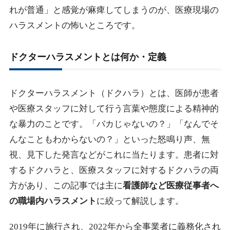
れが普通」と感覚が麻痺してしまうのが、医療現場の
2-1.
その場で使える冷静な切り返しフレーズ
ハラスメントの怖いところです。
2-2.
証拠を残す記録術
2-3.
院内・院外の相談窓口を使う方法
ドクターハラスメントとは何か・定義
2-4.
萎縮から回復する自己肯定感の鍛え方
ドクターハラスメント（ドクハラ）とは、医師が患者
2-5.
ドクターハラスメントが改善しないときに、医師の
怒鳴る萎縮から自分を守る選択
や医療スタッフに対して行う言葉や態度による精神的
な暴力のことです。「バカじゃないの？」「なんでそ
んなこともわからないの？」といった怒鳴り声、無
視、見下した発言などがこれに当たります。患者に対
するドクハラと、医療スタッフに対するドクハラの両
方があり、この記事では主に
看護師など医療従事者へ
の職場内ハラスメント
に絞って解説します。
2019年に施行され、2022年から全事業者に義務化され