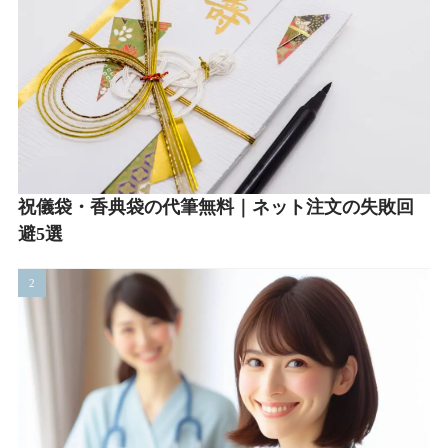
祝儀袋・香典袋の代筆無料｜ネット注文の失敗回
避5選