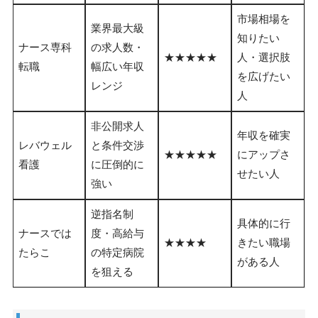
市場相場を
業界最大級
知りたい
ナース専科
の求人数・
★★★★★
人・選択肢
転職
幅広い年収
を広げたい
レンジ
人
非公開求人
年収を確実
レバウェル
と条件交渉
★★★★★
にアップさ
看護
に圧倒的に
せたい人
強い
逆指名制
具体的に行
ナースでは
度・高給与
★★★★
きたい職場
たらこ
の特定病院
がある人
を狙える