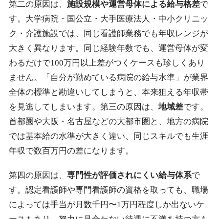
第二の原因は、
施設規模や運営母体による給与格差
で
す。大学病院・国公立・大手医療法人・中小クリニッ
ク・介護施設では、同じ看護師業務でも年収レンジが
大きく異なります。同じ経験年数でも、運営母体が変
わるだけで100万円以上差がつくケースも珍しくあり
ません。「自分が勤めている病院の給与水準」が業界
全体の標準と勘違いしてしまうと、本来狙える年収帯
を見逃してしまいます。第三の原因は、
地域差
です。
首都圏や大阪・名古屋などの大都市圏と、地方の病院
では基本給の水準が大きく違い、同じスキルでも生涯
年収で数百万円の差になります。
第四の原因は、
専門性が評価されにくい給与体系
で
す。認定看護師や専門看護師の資格を取っても、職場
によっては手当が月数千円〜1万円程度しか出ないケ