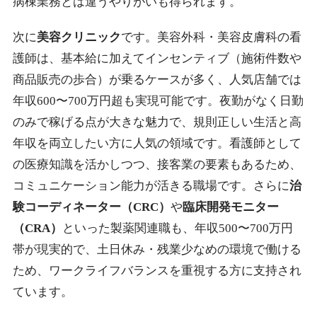
病棟業務とは違うやりがいも得られます。
次に
美容クリニック
です。美容外科・美容皮膚科の看
護師は、基本給に加えてインセンティブ（施術件数や
商品販売の歩合）が乗るケースが多く、人気店舗では
年収600〜700万円超も実現可能です。夜勤がなく日勤
のみで稼げる点が大きな魅力で、規則正しい生活と高
年収を両立したい方に人気の領域です。看護師として
の医療知識を活かしつつ、接客業の要素もあるため、
コミュニケーション能力が活きる職場です。さらに
治
験コーディネーター（CRC）
や
臨床開発モニター
（CRA）
といった製薬関連職も、年収500〜700万円
帯が現実的で、土日休み・残業少なめの環境で働ける
ため、ワークライフバランスを重視する方に支持され
ています。