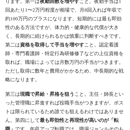
ります。第一は
夜勤回数を増やす
こと。夜勤手当は1
回あたり1〜2万円程度が相場で、月8回入れば年収で
約100万円のプラスになります。短期的には最も即効
性のある方法ですが、体力的・健康的な代償が大き
く、長期的に続けられるかは慎重に判断すべきです。
第二は
資格を取得して手当を増やす
こと。認定看護
師・専門看護師・特定行為研修修了などの上位資格を
取れば、職場によっては月数万円の手当がつきます。
ただし取得に数年と費用がかかるため、中長期的な戦
略になります。
第三は
現職で昇給・昇格を狙う
こと。主任・師長とい
った管理職に昇進すれば役職手当がつきますが、ポス
トは限られているため誰でも狙えるわけではありませ
ん。第四にして
最も即効性と再現性が高いのが「転
職」
です。年収アップ転職では、職場ジャンルそのも