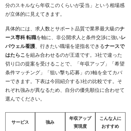
分のスキルなら年収このくらいが妥当」という相場感
が立体的に見えてきます。
具体的には、求人数とサポート品質で業界最大級の
ナ
ース専科 転職
を軸に、非公開求人と条件交渉に強い
レ
バウェル看護
、行きたい職場を逆指名できる
ナースで
はたらこ
を組み合わせるのが王道です。3社で違った
切り口の提案を受けることで、「年収アップ」「希望
条件マッチング」「狙い撃ち応募」の3軸を全てカバ
ーできます。下表は今回紹介する3社の比較です。そ
れぞれ強みが異なるため、自分の優先順位に合わせて
選んでください。
年収アップ
こんな人に
サービス
強み
実現度
おすすめ