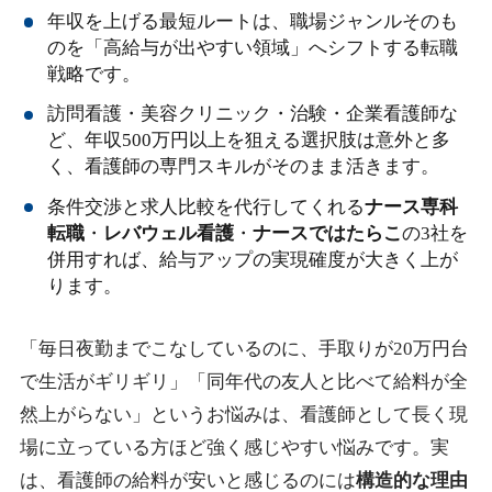
年収を上げる最短ルートは、職場ジャンルそのも
のを「高給与が出やすい領域」へシフトする転職
戦略です。
訪問看護・美容クリニック・治験・企業看護師な
ど、年収500万円以上を狙える選択肢は意外と多
く、看護師の専門スキルがそのまま活きます。
条件交渉と求人比較を代行してくれる
ナース専科
転職
・
レバウェル看護
・
ナースではたらこ
の3社を
併用すれば、給与アップの実現確度が大きく上が
ります。
「毎日夜勤までこなしているのに、手取りが20万円台
で生活がギリギリ」「同年代の友人と比べて給料が全
然上がらない」というお悩みは、看護師として長く現
場に立っている方ほど強く感じやすい悩みです。実
は、看護師の給料が安いと感じるのには
構造的な理由