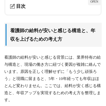
目次
1.
看護師の給料が安いと感じる構造と、年収を上げ
るための考え方
看護師の給料が安いと感じる構造と、年
1-1.
看護師の給料が安く感じる5つの構造的な原因
収を上げるための考え方
1-2.
年収を上げる現実的な4つの方法と優先順位
1-3.
年収500万円以上を狙える看護師の職場ジャンル
看護師の給料が安いと感じる背景には、業界特有の給
1-4.
条件交渉を代行してもらう重要性と実例
与構造と、現場の働き方に紐づく要因が複雑に絡んで
1-5.
年収アップを実現する転職サイト選びの軸
います。原因を正しく理解せずに「もう少し頑張ろ
う」と現職に留まると、5年・10年経っても年収はほ
2.
看護師転職サイトおすすめ3選｜年収アップを狙う
とんど変わりません。ここでは、給料が安く感じる構
ならこの3社
造と、年収アップを実現するための考え方を整理しま
2-1.
年収アップ目的で選ぶ転職サイトの3つの基準
す。