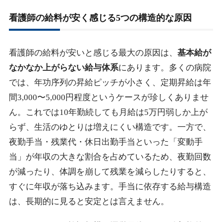
2-2.
ナース専科 転職｜業界最大級の求人数で高給与帯を
看護師の給料が安く感じる5つの構造的な原因
比較
2-3.
レバウェル看護｜条件交渉力で年収を引き上げる
看護師の給料が安いと感じる最大の原因は、
基本給が
2-4.
ナースではたらこ｜逆指名で高給与の特定病院を狙
なかなか上がらない給与体系
にあります。多くの病院
う
では、年功序列の昇給ピッチが小さく、定期昇給は年
2-5.
登録から年収アップ内定までの流れと、よくある質
間3,000〜5,000円程度というケースが珍しくありませ
問
ん。これでは10年勤続しても月給は5万円弱しか上が
2-6.
まとめ｜給料が安いと感じたら、まず市場相場を知
らず、生活のゆとりは増えにくい構造です。一方で、
ることから
夜勤手当・残業代・休日出勤手当といった「変動手
当」が年収の大きな割合を占めているため、夜勤回数
が減ったり、体調を崩して残業を減らしたりすると、
すぐに年収が落ち込みます。手当に依存する給与構造
は、長期的に見ると安定とは言えません。